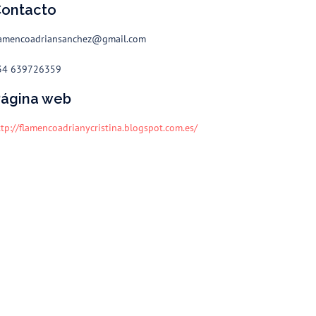
ontacto
lamencoadriansanchez@gmail.com
34 639726359
ágina web
ttp://flamencoadrianycristina.blogspot.com.es/