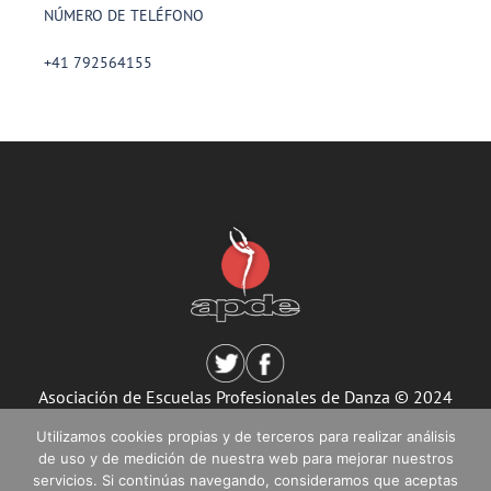
NÚMERO DE TELÉFONO
+41 792564155
Asociación de Escuelas Profesionales de Danza © 2024
Todos los derechos reservados.
Utilizamos cookies propias y de terceros para realizar análisis
Aviso Legal
|
Política de Privacidad
|
Política de Cookies
de uso y de medición de nuestra web para mejorar nuestros
Desarrollado por Lansimplex.
servicios. Si continúas navegando, consideramos que aceptas