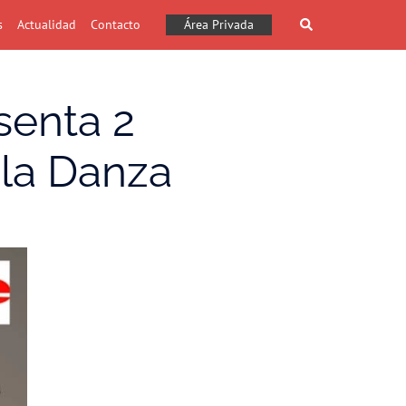
Buscar
s
Actualidad
Contacto
Área Privada
enta 2
 la Danza