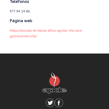
Teléfonos
977 94 24 86
Página web
https://escuela-de-danza-africa-aguilar-vila-seca-
gym.business.site/