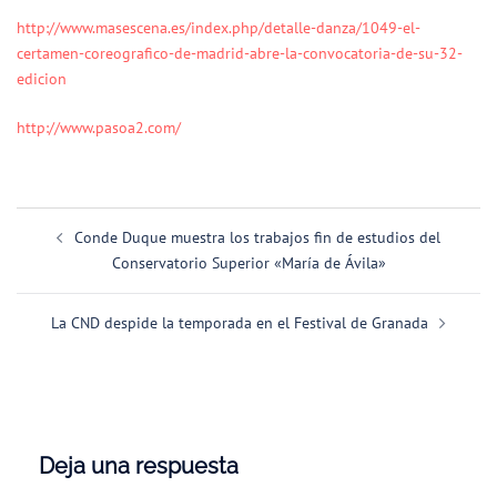
http://www.masescena.es/index.php/detalle-danza/1049-el-
certamen-coreografico-de-madrid-abre-la-convocatoria-de-su-32-
edicion
http://www.pasoa2.com/
Navegación
Conde Duque muestra los trabajos fin de estudios del
de
Conservatorio Superior «María de Ávila»
entradas
La CND despide la temporada en el Festival de Granada
Deja una respuesta