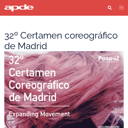
Saltar
Buscar
Alter
al
men
contenido
32º Certamen coreográfico
de Madrid