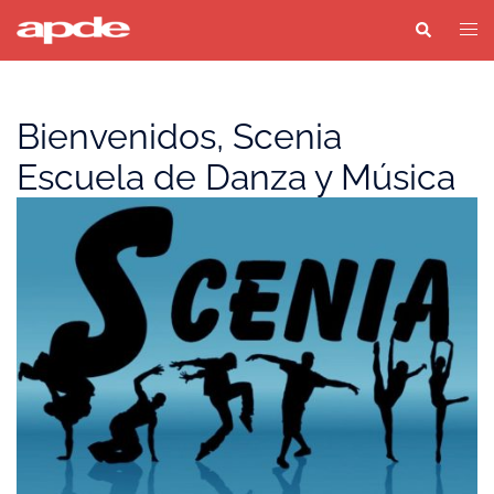
Saltar
Buscar
Alter
al
men
contenido
Bienvenidos, Scenia
Escuela de Danza y Música