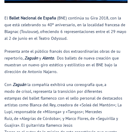
El
Ballet
Nacional
de
España
(BNE) continúa su
Gira
2018, con la
que está celebrando su 40º aniversario,
en la localidad francesa de
Blagnac (Toulouse), ofreciendo 6 representaciones entre el 29 mayo
al 2 de junio en el Teatro Odyssud.
Presenta ante el público francés dos extraordinarias obras de su
repertorio,
Zaguán
y
Alento
. Dos ballets de nueva creación que
muestran un nuevo giro estético y estilístico en el BNE bajo la
dirección de Antonio Najarro.
Con
Zaguán
la compañía exhibirá una coreografía que, a
modo
de
crisol, representa la transición por diferentes
estampas
de
l
ballet
flamenco con el sello personal
de
de
stacados
artistas como Blanca
de
l Rey, creadora
de
«Soleá
de
l Mantón»; La
Lupi, responsable
de
«Milonga» y «Tangos»; Merce
de
s
Ruiz,
de
«Alegrías
de
Córdoba»; y Marco Flores,
de
«Seguirilla y
Guajira». El guitarrista flamenco Jesús
Torres es el autor
de
la música
de
este espectáculo que cuenta,