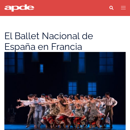
Saltar
Buscar
Alter
al
men
contenido
El Ballet Nacional de
España en Francia