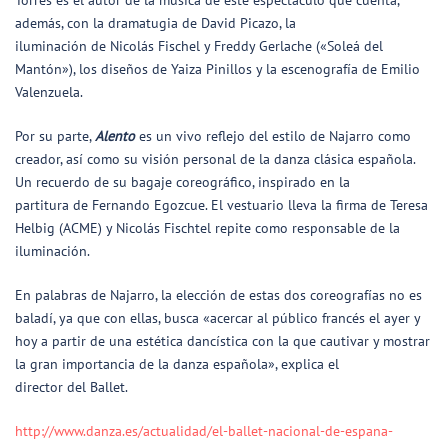
a
de
más, con la dramatugia
de
David Picazo, la
iluminación
de
Nicolás Fischel y Freddy Gerlache («Soleá
de
l
Mantón»), los diseños
de
Yaiza Pinillos y la escenografía
de
Emilio
Valenzuela.
Por su parte,
Alento
es un vivo reflejo
de
l estilo
de
Najarro como
creador, así como su visión personal
de
la danza clásica española.
Un recuerdo
de
su bagaje coreográfico, inspirado en la
partitura
de
Fernando Egozcue. El vestuario lleva la firma
de
Teresa
Helbig (ACME) y Nicolás Fischtel repite como responsable
de
la
iluminación.
En palabras
de
Najarro, la elección
de
estas dos coreografías no es
baladí, ya que con ellas, busca «acercar al público francés el ayer y
hoy a partir
de
una estética dancística con la que cautivar y mostrar
la gran importancia
de
la danza española», explica el
director
de
l
Ballet
.
http://www.danza.es/actualidad/el-ballet-nacional-de-espana-