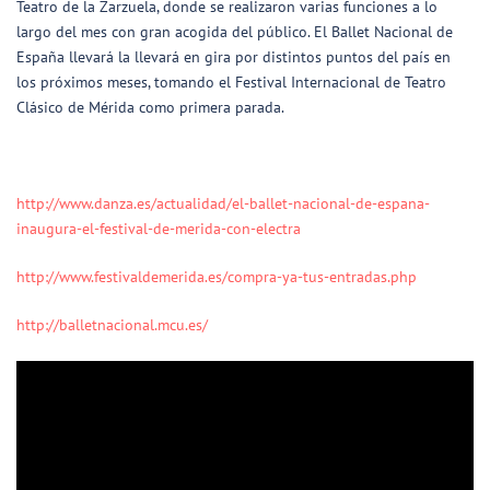
Teatro de la Zarzuela, donde se realizaron varias funciones a lo
largo del mes con gran acogida del público. El Ballet Nacional de
España llevará la llevará en gira por distintos puntos del país en
los próximos meses, tomando el Festival Internacional de Teatro
Clásico de Mérida como primera parada.
http://www.danza.es/actualidad/el-ballet-nacional-de-espana-
inaugura-el-festival-de-merida-con-electra
http://www.festivaldemerida.es/compra-ya-tus-entradas.php
http://balletnacional.mcu.es/