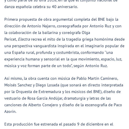
y como parte de su Gira 2018, en la que el conjunto nacional de
danza española celebra su 40 aniversario.
Primera propuesta de obra argumental completa del BNE bajo la
dirección de Antonio Najarro, coreografiada por Antonio Ruz y con
la colaboración de la bailarina y coreógrafa Olga
Pericet,
Electra
recrea el mito de la tragedia griega homónima desde
una perspectiva vanguardista inspirada en el imaginario popular de
una España rural, profunda y costumbrista, conformando ‘’una
experiencia humana y sensorial en la que movimiento, espacio, luz,
música y voz forman parte de un todo”, según Antonio Ruz.
Así mismo, la obra cuenta con música de Pablo Martín Caminero,
Moisés Sanchez y Diego Losada (que sonará en directo interpretada
por la Orquesta de Extremadura y los músicos del BNE), diseño de
vestuario de Rosa García Andújar, dramaturgia y letras de las
canciones de Alberto Conejero y diseño de la escenografía de Paco
Azorín.
Esta producción fue estrenada el pasado 9 de diciembre en el