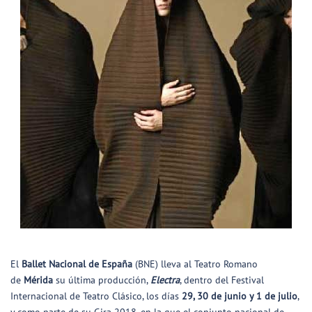
El
Ballet Nacional de España
(BNE) lleva al Teatro Romano
de
Mérida
su última producción,
Electra
, dentro del Festival
Internacional de Teatro Clásico, los días
29, 30 de junio y 1 de julio
,