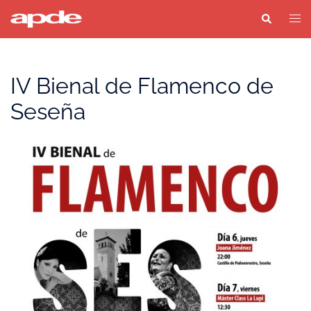
Saltar
Buscar
Alter
al
men
contenido
IV Bienal de Flamenco de
Seseña