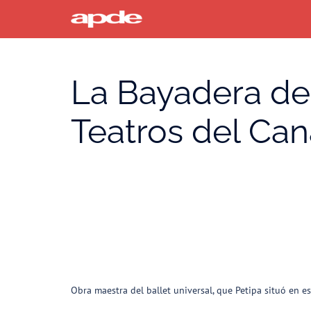
Saltar
al
contenido
La Bayadera del
Teatros del Can
Obra maestra del ballet universal, que Petipa situó en e