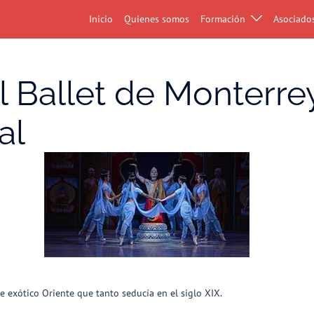
Inicio
Quienes somos
Formación
Asociado
 Ballet de Monterrey
al
se exótico Oriente que tanto seducía en el siglo XIX.