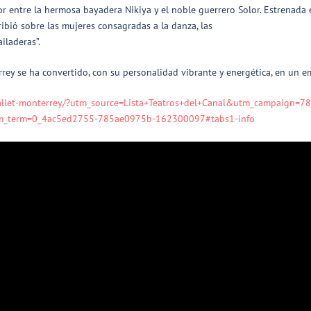
amor entre la hermosa bayadera Nikiya y el noble guerrero Solor. Estrenad
ribió sobre las mujeres consagradas a la danza, las
iladeras”.
terrey se ha convertido, con su personalidad vibrante y energética, en un
-ballet-monterrey/?utm_source=Lista+Teatros+del+Canal&utm_campaign=
_term=0_4ac5ed2755-785ae0975b-162300097#tabs1-info