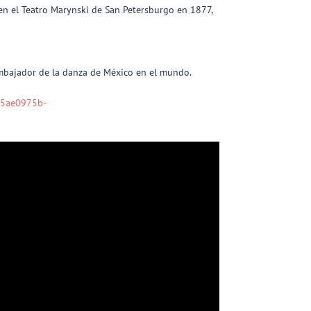
a en el Teatro Marynski de San Petersburgo en 1877,
 embajador de la danza de México en el mundo.
785ae0975b-