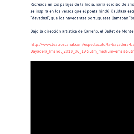
Recreada en los parajes de la India, narra el idilio de 
se inspira en los versos que el poeta hindú Kalidasa esc
“devadasi”, que los navegantes portugueses llamaban “ba
Bajo la dirección artística de Carreño, el Ballet de Mon
http://www.teatroscanal.com/espectaculo/la-bayadera
Bayadera_Imanol_2018_06_19&utm_medium=email&utm