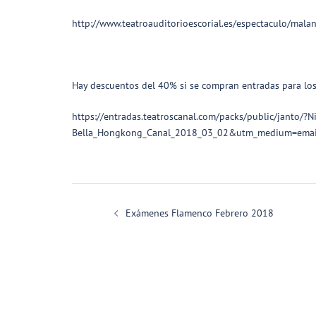
http://www.teatroauditorioescorial.es/espectaculo/maland
Hay descuentos del 40% si se compran entradas para los
https://entradas.teatroscanal.com/packs/public/jant
Bella_Hongkong_Canal_2018_03_02&utm_medium=ema
Navegación
Exámenes Flamenco Febrero 2018
de
entradas