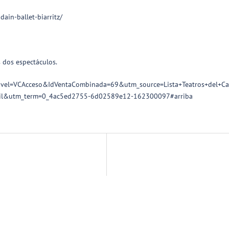
ain-ballet-biarritz/
 dos espectáculos.
o/?Nivel=VCAcceso&IdVentaCombinada=69&utm_source=Lista+Teatros+del
il&utm_term=0_4ac5ed2755-6d02589e12-162300097#arriba