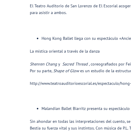
El Teatro Auditorio de San Lorenzo de El Escorial acog
para asistir a ambos.
Hong Kong Ballet llega con su espectáculo «Ancie
La mística oriental a través de la danza
Shenren Chang
y
Sacred Thread
, coreografiados por Fe
Por su parte,
Shape of Glow
es un estudio de la estructu
http://www.teatroauditorioescorial.es/espectaculo/hong
Malandian Ballet Biarritz presenta su espectáculo 
Sin ahondar en todas las interpretaciones del cuento, se 
Bestia su fuerza vital y sus instintos. Con música de P.L. 