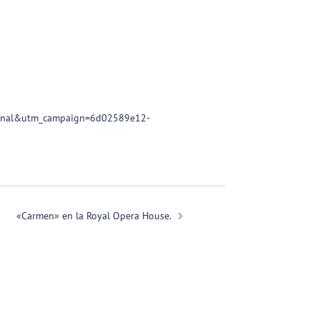
+Canal&utm_campaign=6d02589e12-
«Carmen» en la Royal Opera House.