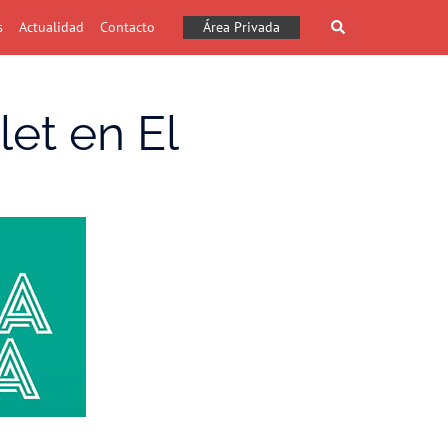
Buscar
s
Actualidad
Contacto
Área Privada
let en El