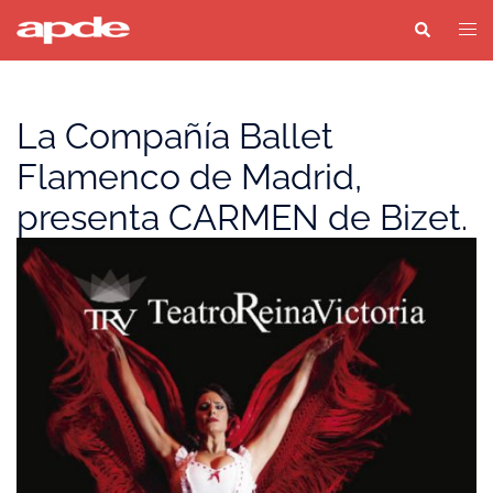
Saltar
Buscar
Alter
al
men
contenido
La Compañía Ballet
Flamenco de Madrid,
presenta CARMEN de Bizet.