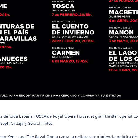
es de toda España TOSCA de Royal Opera House, el gran thriller operístic
eph Calleja y Gerald Finley.
 Kent para The Royal Opera capta la peligrosa turbulencia política de la