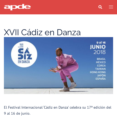
Saltar
Buscar
Alter
al
men
contenido
XVII Cádiz en Danza
El Festival Internacional ‘Cádiz en Danza’ celebra su 17ª edición del
9 al 16 de junio.